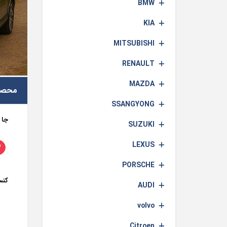
BMW
KIA
MITSUBISHI
RENAULT
MAZDA
محصو
SSANGYONG
جا 
SUZUKI
LEXUS
PORSCHE
کنس
AUDI
volvo
Citroen