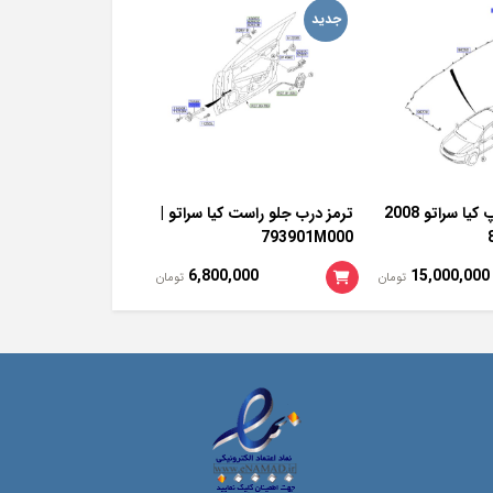
جدید
جدید
آینه کامل چپ کیا سراتو 2008
ترمز درب جلو راست کیا سراتو |
ترموستات آب موتور 
793901M000
کیا | 2550023010
0,000
6,800,000
15,000,000
تومان
تومان