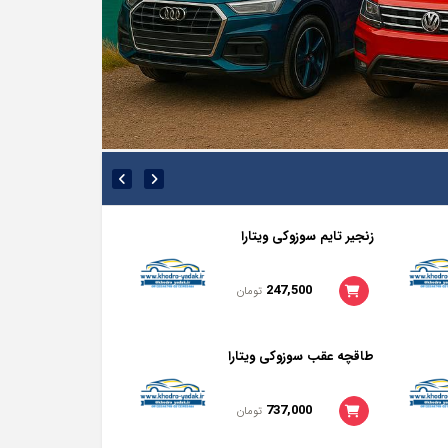
زنجیر تایم سوزوکی ویتارا
آینه بغل مزدا 323 fl
286,000
247,500
تومان
طاقچه عقب سوزوکی ویتارا
آنتن کوسه ای سورن
2017
858,000
737,000
تومان