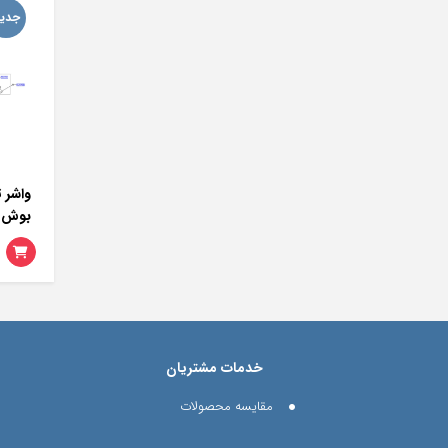
جدید
جدید
جدی
کمک جلو راست لکسوس
شبرنگ سپر عقب راست
واشر 
RX350 485100E160
لکسوس RX350 819200E030
بوش ر
r000)
6,000,000
42,000,000
تومان
تومان
خدمات مشتریان
مقایسه محصولات