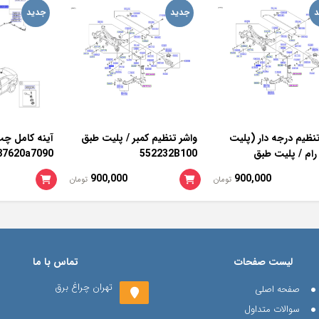
د
جدید
جدید
تنظیم درجه دار (پلیت
واشر تنظیم کمبر / پلیت طبق
ام / پلیت طبق
552232B100
87620a7090
552333
900,000
900,000
تومان
تومان
لیست صفحات
تماس با ما
تهران چراغ برق
صفحه اصلی
سوالات متداول