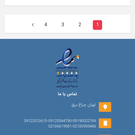
4
3
2
1
تماس با ما
تهران چراغ برق
09122013613-09125544790-09190022769
02136619581-02133955466