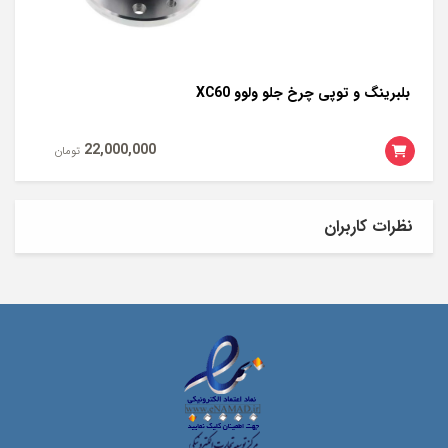
بلبرینگ و توپی چرخ جلو ولوو XC60
فیلتر روغن 
22,000,000
مان
تومان
نظرات کاربران