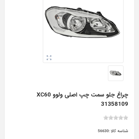
چراغ جلو سمت چپ اصلی ولوو XC60
31358109
شناسه کالا :
56630